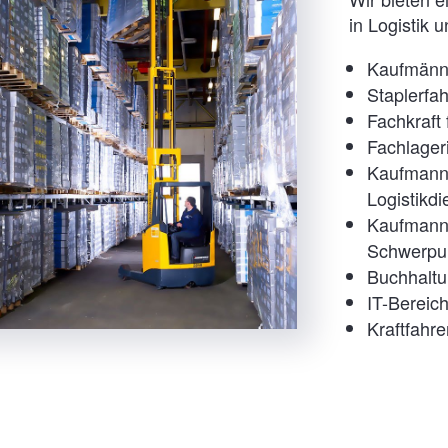
in Logistik 
Kaufmänni
Staplerfah
Fachkraft 
Fachlager
Kaufmann 
Logistikdi
Kaufmann
Schwerpun
Buchhalt
IT-Bereic
Kraftfahre